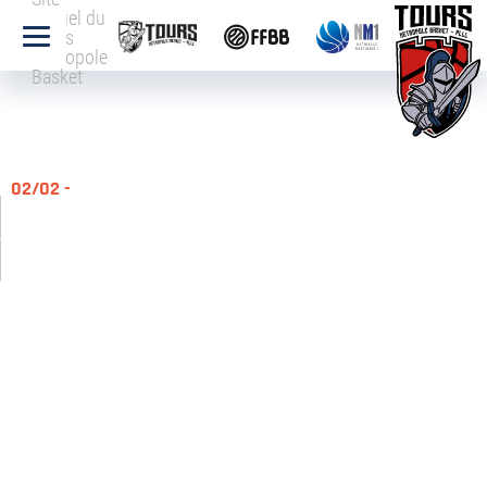
officiel du
Tours
Métropole
Basket
02/02 -