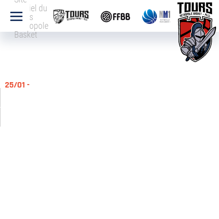
officiel du
Tours
Métropole
Basket
25/01 -