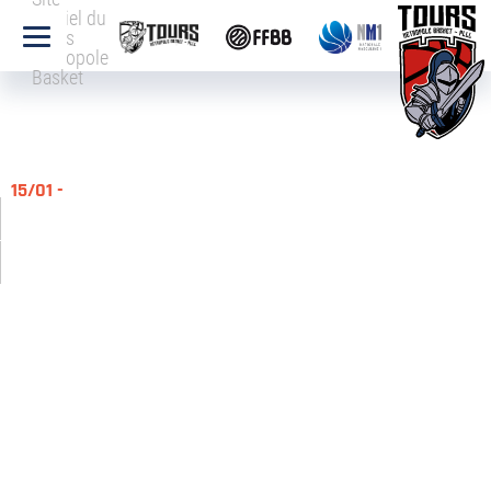
officiel du
Tours
Métropole
Basket
15/01 -