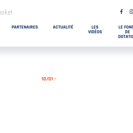
asket
PARTENAIRES
ACTUALITÉ
LES
LE FON
VIDÉOS
DE
DOTATI
10/01 -
RÉSUMÉ MA
DES PLAYO