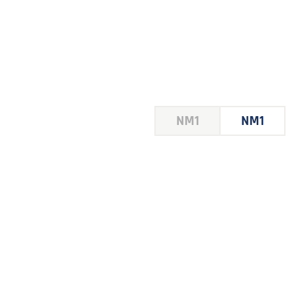
HOUSE
NM1
NM1
 LE
E DU
 JEU
FOIRE
2026