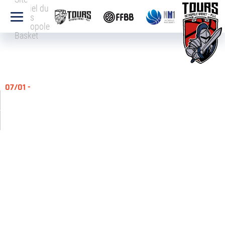
officiel du
Tours
Métropole
Basket
07/01 -