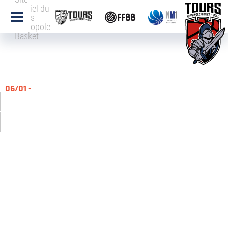
officiel du
Tours
Métropole
Basket
06/01 -