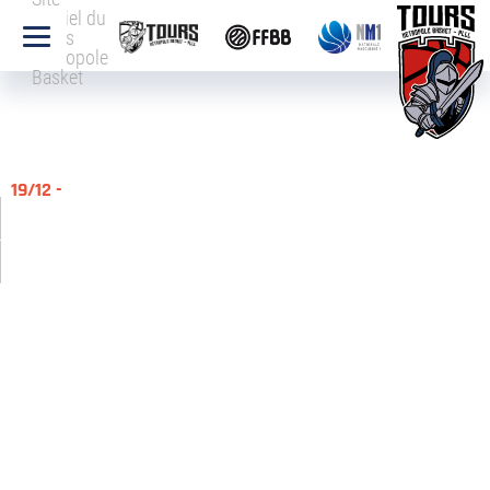
officiel du
Tours
Métropole
Basket
19/12 -