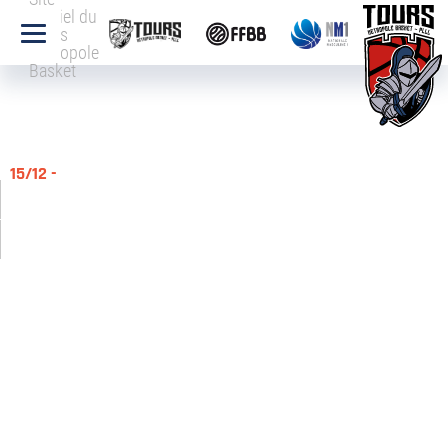
officiel du
Tours
Métropole
Basket
15/12 -