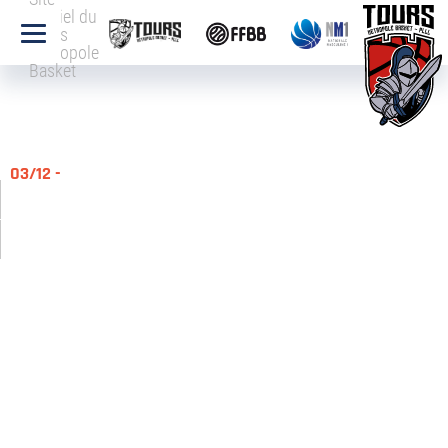
officiel du
Tours
Métropole
Basket
03/12 -