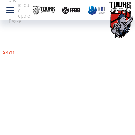
officiel du
Tours
Métropole
Basket
24/11 -