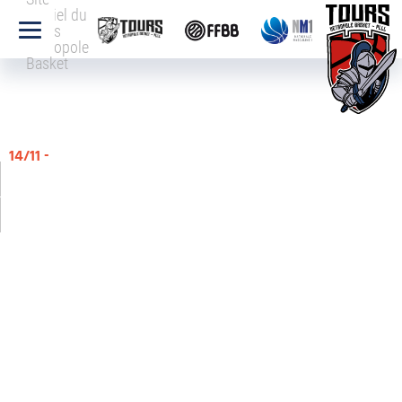
officiel du
Tours
Métropole
Basket
14/11 -