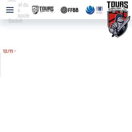
officiel du
Tours
Métropole
Basket
12/11 -