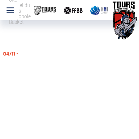
officiel du
Tours
Métropole
Basket
04/11 -