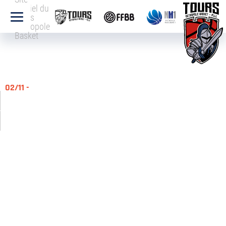
officiel du
Tours
Métropole
Basket
02/11 -