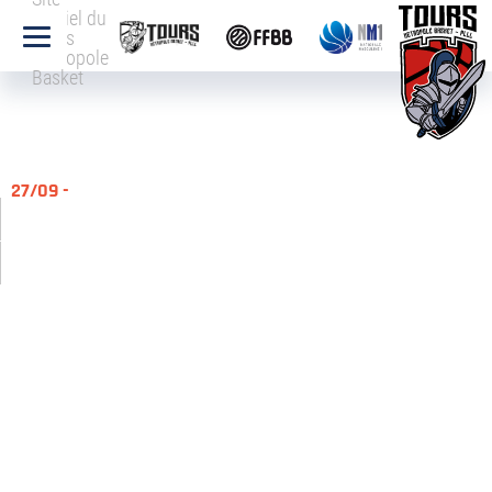
officiel du
Tours
Métropole
Basket
27/09 -