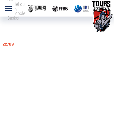
officiel du
Tours
Métropole
Basket
22/09 -