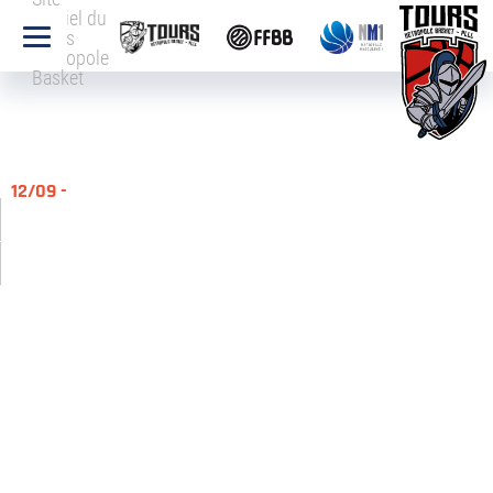
officiel du
Tours
Métropole
Basket
12/09 -