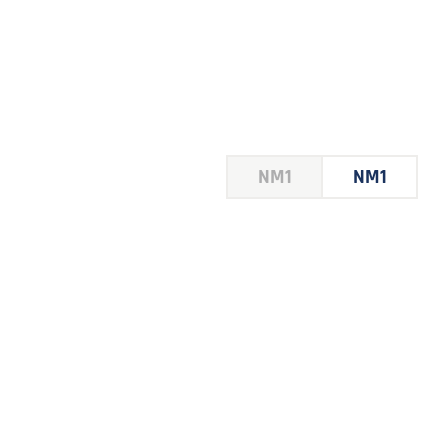
HOUSE
NM1
NM1
 LE
E DU
 JEU
FOIRE
2026