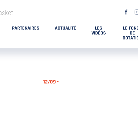
asket
PARTENAIRES
ACTUALITÉ
LES
LE FON
VIDÉOS
DE
DOTATI
12/09 -
RÉSUMÉ MA
DES PLAYO