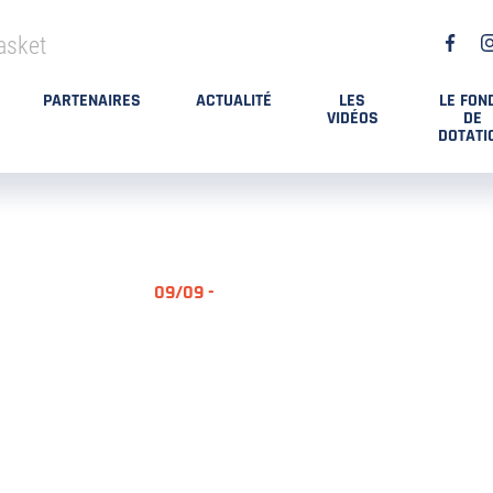
asket
PARTENAIRES
ACTUALITÉ
LES
LE FON
VIDÉOS
DE
DOTATI
09/09 -
RÉSUMÉ MA
DES PLAYO