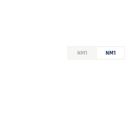
HOUSE
NM1
NM1
 LE
E DU
 JEU
FOIRE
2026