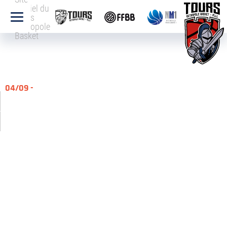
officiel du
Tours
Métropole
Basket
04/09 -