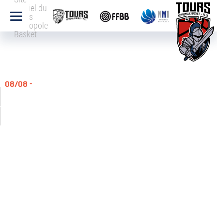
officiel du
Tours
Métropole
Basket
08/08 -