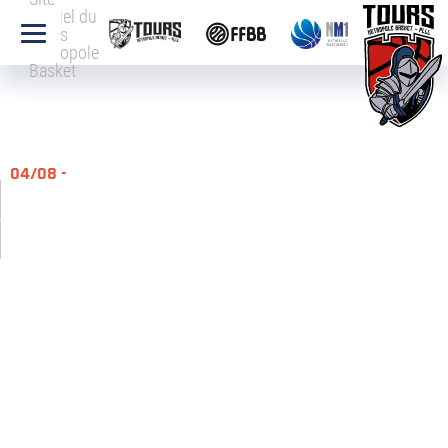
officiel du
Tours
Métropole
Basket
04/08 -