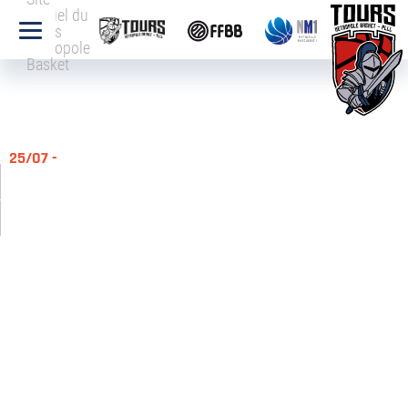
officiel du
Tours
Métropole
Basket
25/07 -