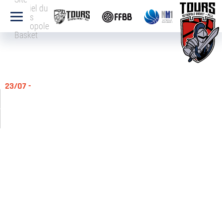
officiel du
Tours
Métropole
Basket
23/07 -