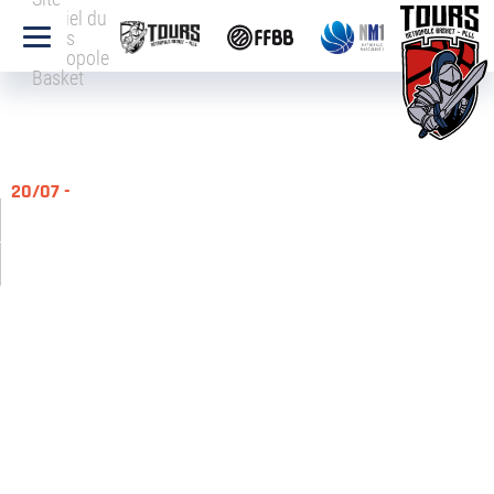
officiel du
Tours
Métropole
Basket
20/07 -