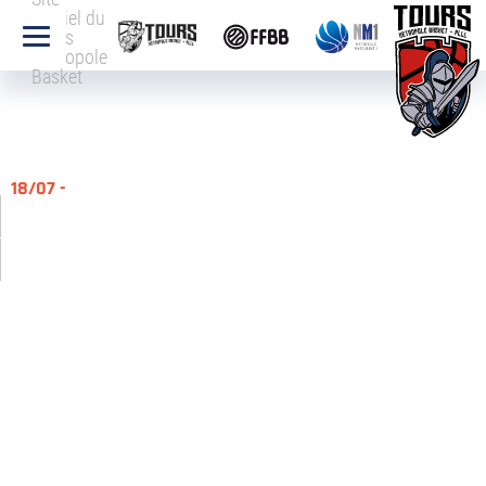
officiel du
Tours
Métropole
Basket
18/07 -