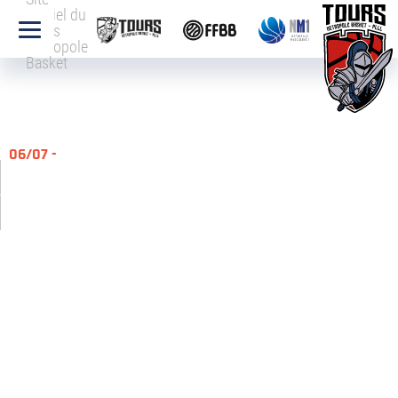
officiel du
Tours
Métropole
Basket
06/07 -