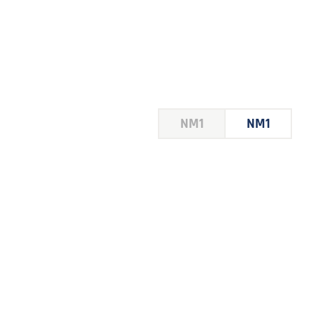
HOUSE
NM1
NM1
 LE
E DU
 JEU
FOIRE
2026