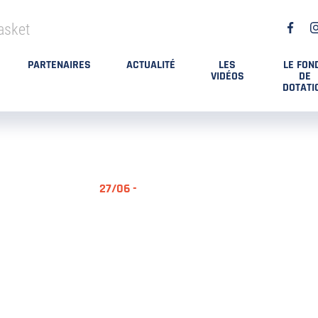
asket
PARTENAIRES
ACTUALITÉ
LES
LE FON
VIDÉOS
DE
DOTATI
27/06 -
RÉSUMÉ MA
DES PLAYO