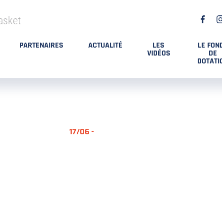
asket
PARTENAIRES
ACTUALITÉ
LES
LE FON
VIDÉOS
DE
DOTATI
17/06 -
RÉSUMÉ MA
DES PLAYO