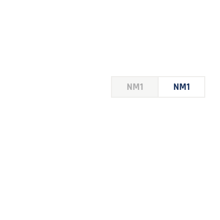
HOUSE
NM1
NM1
 LE
E DU
 JEU
FOIRE
2026