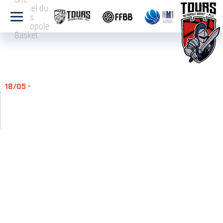
officiel du
Tours
Métropole
Basket
18/05 -