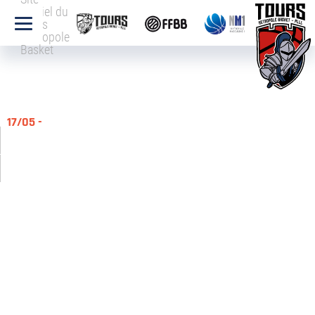
officiel du
Tours
Métropole
Basket
17/05 -