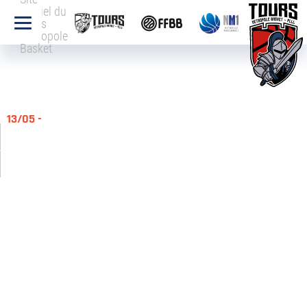
officiel du
Tours
Métropole
Basket
13/05 -