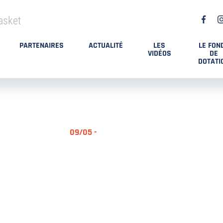
asket
PARTENAIRES
ACTUALITÉ
LES
LE FON
VIDÉOS
DE
DOTATI
09/05 -
RÉSUMÉ MA
DES PLAYO