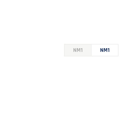
HOUSE
NM1
NM1
 LE
E DU
 JEU
FOIRE
2026