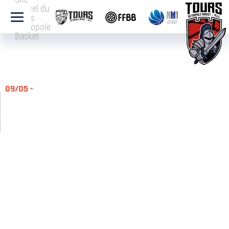
officiel du
Tours
Métropole
Basket
09/05 -