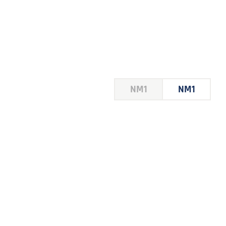
HOUSE
NM1
NM1
 LE
E DU
 JEU
FOIRE
2026