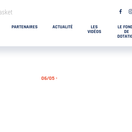
asket
PARTENAIRES
ACTUALITÉ
LES
LE FON
VIDÉOS
DE
DOTATI
06/05 -
RÉSUMÉ MA
DES PLAYO