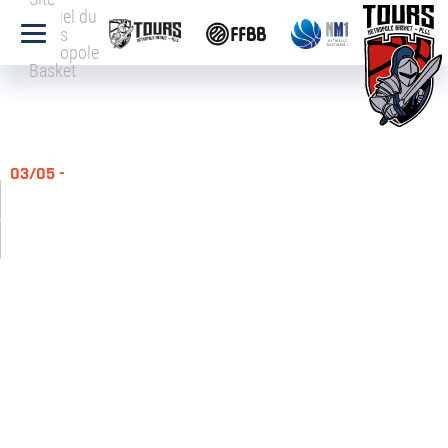
officiel du
Tours
Métropole
Basket
03/05 -