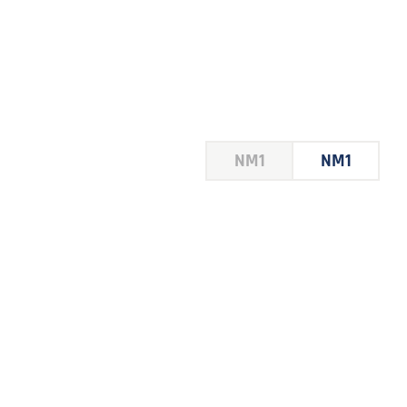
HOUSE
NM1
NM1
 LE
E DU
 JEU
FOIRE
2026