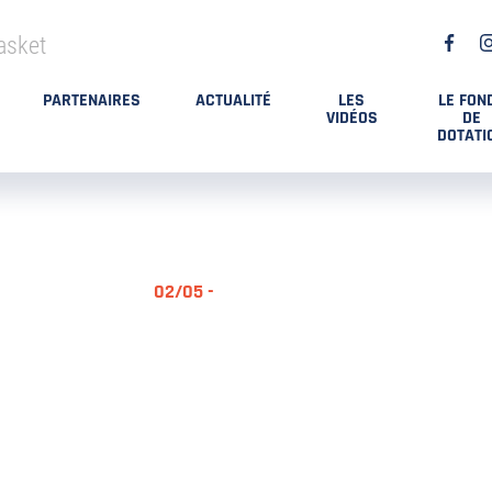
asket
PARTENAIRES
ACTUALITÉ
LES
LE FON
VIDÉOS
DE
DOTATI
02/05 -
RÉSUMÉ MA
DES PLAYO