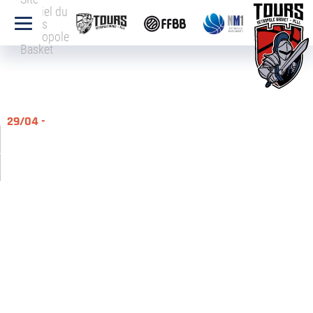
officiel du
Tours
Métropole
Basket
29/04 -