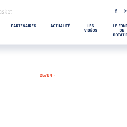
asket
PARTENAIRES
ACTUALITÉ
LES
LE FON
VIDÉOS
DE
DOTATI
26/04 -
RÉSUMÉ MA
DES PLAYO