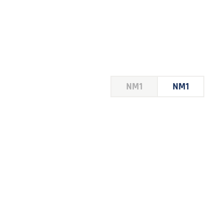
HOUSE
NM1
NM1
 LE
E DU
 JEU
FOIRE
2026