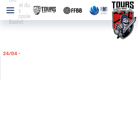
officiel du
Tours
Métropole
Basket
24/04 -