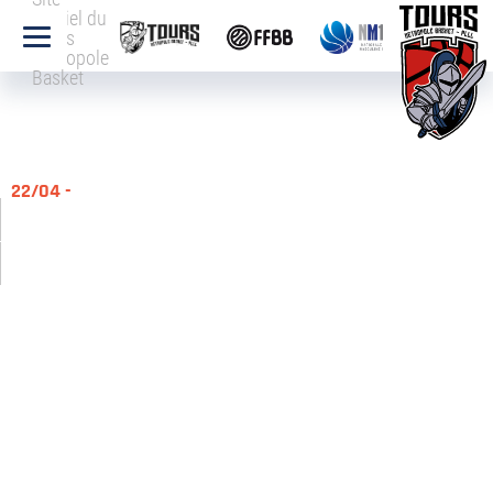
officiel du
Tours
Métropole
Basket
22/04 -