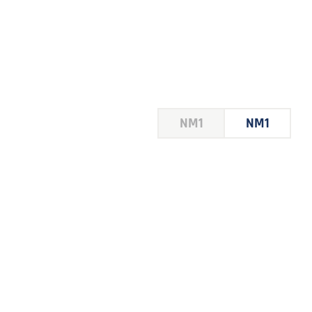
HOUSE
NM1
NM1
 LE
E DU
 JEU
FOIRE
2026