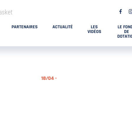
asket
PARTENAIRES
ACTUALITÉ
LES
LE FON
VIDÉOS
DE
DOTATI
18/04 -
RÉSUMÉ MA
DES PLAYO