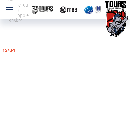
officiel du
Tours
Métropole
Basket
15/04 -