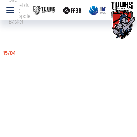
officiel du
Tours
Métropole
Basket
15/04 -