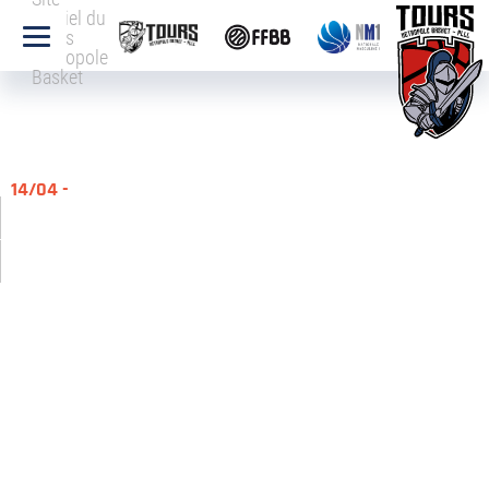
officiel du
Tours
Métropole
Basket
14/04 -