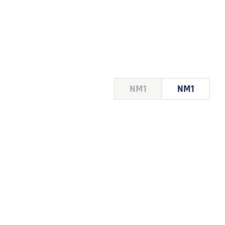
HOUSE
NM1
NM1
 LE
E DU
 JEU
FOIRE
2026