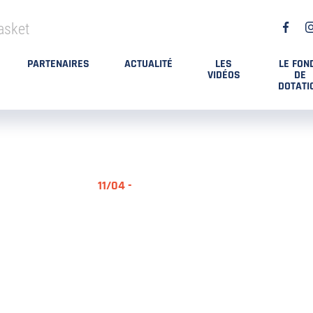
asket
PARTENAIRES
ACTUALITÉ
LES
LE FON
VIDÉOS
DE
DOTATI
11/04 -
RÉSUMÉ MA
DES PLAYO