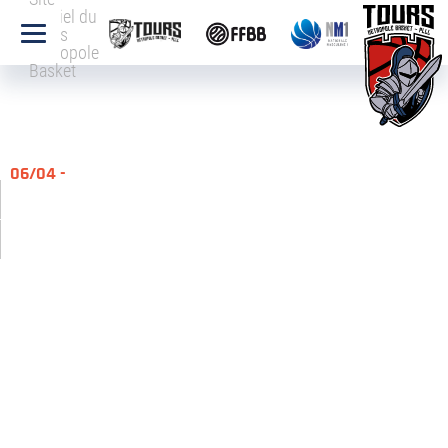
officiel du
Tours
Métropole
Basket
06/04 -