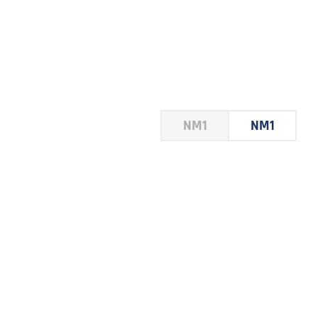
HOUSE
NM1
NM1
 LE
E DU
 JEU
FOIRE
2026