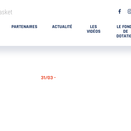
asket
PARTENAIRES
ACTUALITÉ
LES
LE FON
VIDÉOS
DE
DOTATI
31/03 -
RÉSUMÉ MA
DES PLAYO