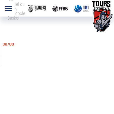
officiel du
Tours
Métropole
Basket
30/03 -