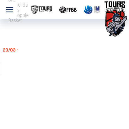
officiel du
Tours
Métropole
Basket
29/03 -